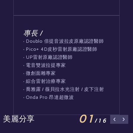
專長 /
‧ Doublo 倍提音波拉皮原廠認證醫師
‧ Pico+ 4D皮秒雷射原廠認證醫師
‧ UP雷射原廠認證醫師
‧ 電音雙波拉提專家
‧ 微創面雕專家
‧ 綜合雷射治療專家
‧ 喬雅露 / 薇貝拉水光注射 / 皮下注射
‧ Onda Pro 昂達超微波
01
美麗分享
/16