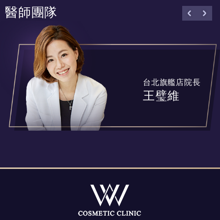
醫師團隊
台北旗艦店院長
王璧維