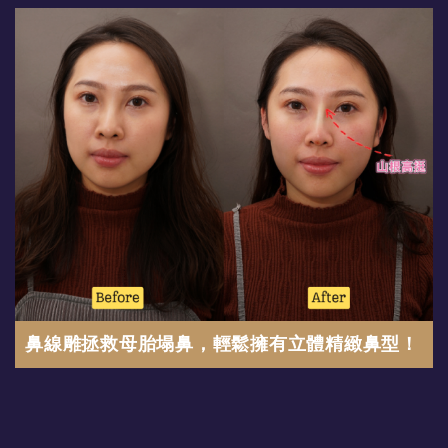
鼻線雕拯救母胎塌鼻，輕鬆擁有立體精緻鼻型！