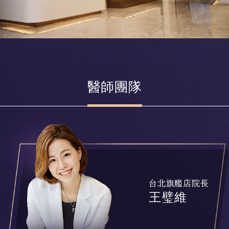
醫師團隊
台北旗艦店院長
王璧維