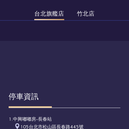
台北旗艦店
竹北店
停車資訊
1.中興嘟嘟房-長春站
105台北市松山區長春路445號