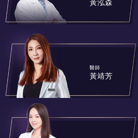
黃泓森
醫師
黃靖芳