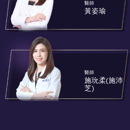
醫師
黃姿瑜
醫師
施玧柔(施沛
芝)