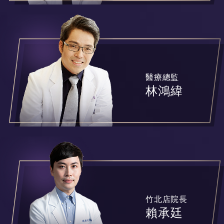
醫療總監
林鴻緯
竹北店院長
賴承廷