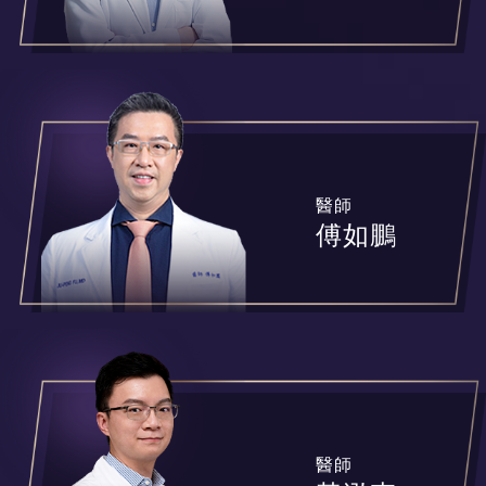
醫師
傅如鵬
醫師