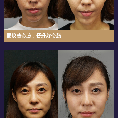
擺脫苦命臉，晉升好命顏