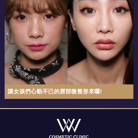
讓女孩們心動不已的唇部微整形來囉!