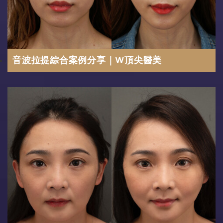
音波拉提綜合案例分享｜W頂尖醫美