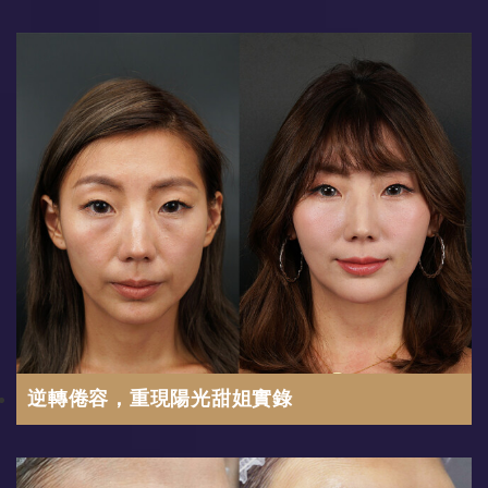
逆轉倦容，重現陽光甜姐實錄