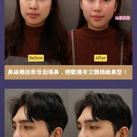
鼻線雕拯救母胎塌鼻，輕鬆擁有立體精緻鼻型！