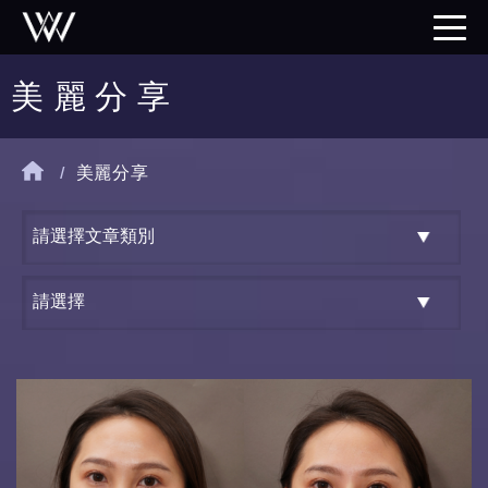
美 麗 分 享
/
美麗分享