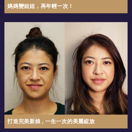
媽媽變姐姐，再年輕一次！
打造完美新娘 , 一生一次的美麗綻放