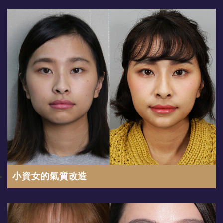
小資女的氣質改造