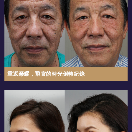
重返榮耀，飛官的時光倒轉紀錄