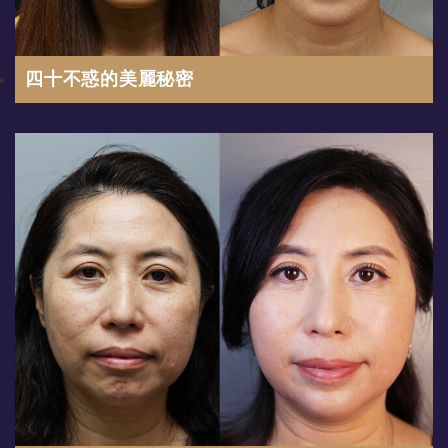
四十不惑的美麗秘密